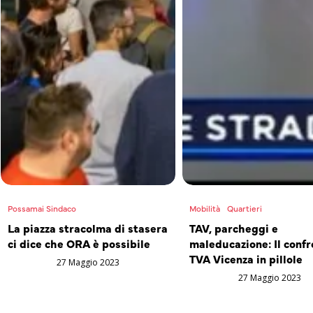
Possamai Sindaco
Mobilità
Quartieri
La piazza stracolma di stasera
TAV, parcheggi e
ci dice che ORA è possibile
maleducazione: Il confr
TVA Vicenza in pillole
27 Maggio 2023
27 Maggio 2023