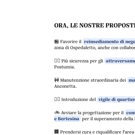
ORA, LE NOSTRE PROPOST
🏪 Favorire il
reinsediamento di negoz
zona di Ospedaletto, anche con collabo
🚶‍♀️ Più sicurezza per gli
attraversame
Postumia.
🚧 Manutenzione straordinaria dei
mar
Anconetta.
👮‍♂️ Introduzione del
vigile di quartie
🚲 Avviare la progettazione per il
com
e Bertesina
per il superamento della l
🏢 Prendersi cura e riqualificare l’are