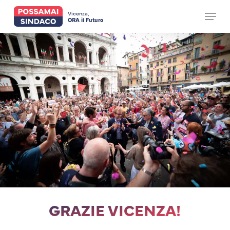
Skip
to
Vicenza,
Menu
main
ORA il Futuro
Close
content
Menu
GRAZIE VICENZA!