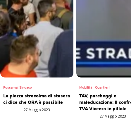
Possamai Sindaco
Mobilità
Quartieri
La piazza stracolma di stasera
TAV, parcheggi e
ci dice che ORA è possibile
maleducazione: Il confr
TVA Vicenza in pillole
27 Maggio 2023
27 Maggio 2023