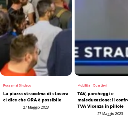
Possamai Sindaco
Mobilità
Quartieri
La piazza stracolma di stasera
TAV, parcheggi e
ci dice che ORA è possibile
maleducazione: Il confr
TVA Vicenza in pillole
27 Maggio 2023
27 Maggio 2023