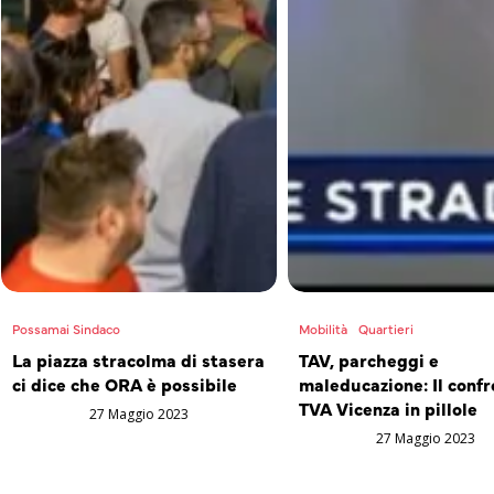
Possamai Sindaco
Mobilità
Quartieri
La piazza stracolma di stasera
TAV, parcheggi e
ci dice che ORA è possibile
maleducazione: Il confr
TVA Vicenza in pillole
27 Maggio 2023
27 Maggio 2023