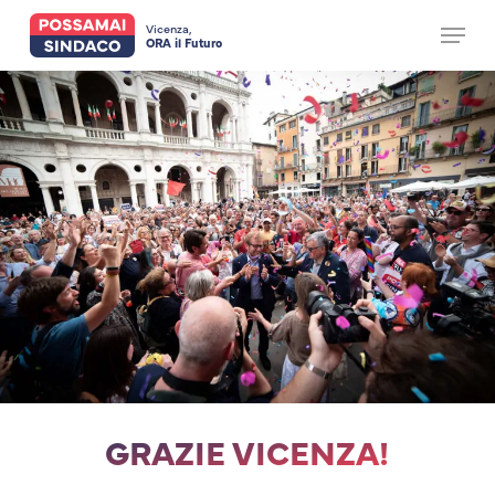
Skip
to
Vicenza,
Menu
main
ORA il Futuro
Close
content
Menu
GRAZIE VICENZA!