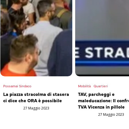
Possamai Sindaco
Mobilità
Quartieri
La piazza stracolma di stasera
TAV, parcheggi e
ci dice che ORA è possibile
maleducazione: Il confr
TVA Vicenza in pillole
27 Maggio 2023
27 Maggio 2023