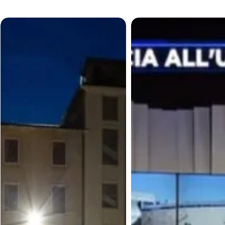
La
TAV,
piazza
parchegg
stracolma
e
di
maleduca
stasera
Il
ci
confront
dice
su
che
TVA
ORA
Vicenza
è
in
possibile
pillole