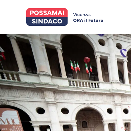
Skip
to
main
Vicenza,
content
ORA il Futuro