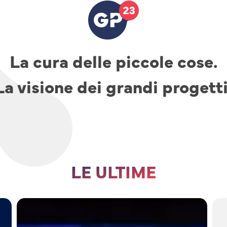
La cura delle piccole cose.
La visione dei grandi progetti
LE ULTIME
TAV,
parcheggi
e