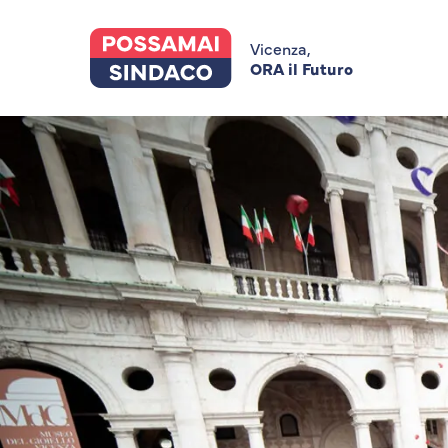
Skip
to
main
Vicenza,
content
ORA il Futuro