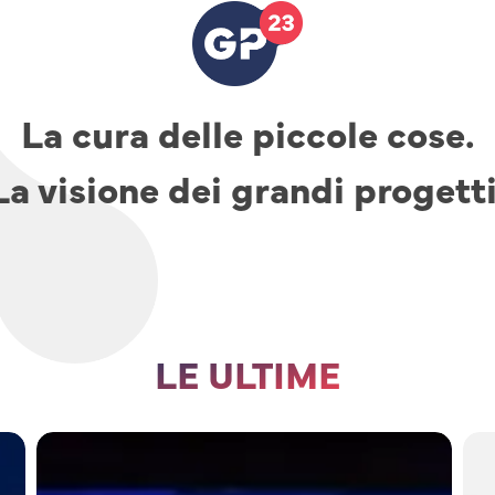
La cura delle piccole cose.
La visione dei grandi progetti
LE ULTIME
TAV,
parcheggi
e