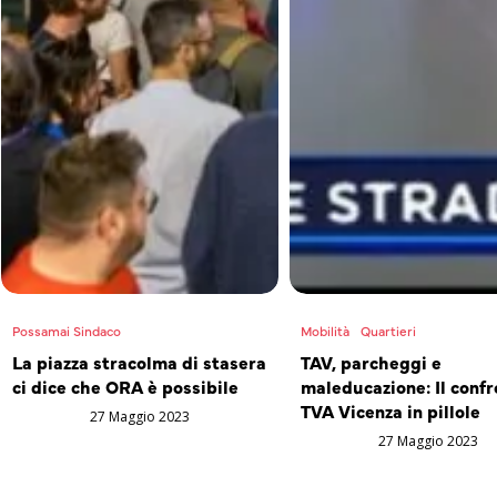
Possamai Sindaco
Mobilità
Quartieri
La piazza stracolma di stasera
TAV, parcheggi e
ci dice che ORA è possibile
maleducazione: Il confr
TVA Vicenza in pillole
27 Maggio 2023
27 Maggio 2023