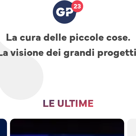
La cura delle piccole cose.
La visione dei grandi progetti
LE ULTIME
TAV,
parcheggi
e