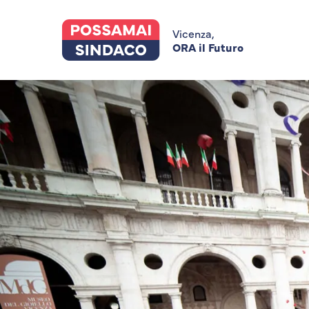
Skip
to
main
Vicenza,
content
ORA il Futuro