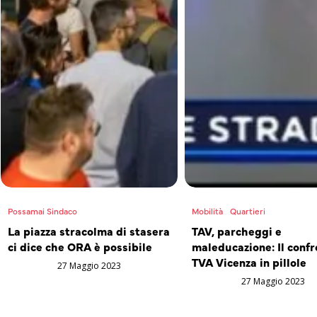
Possamai Sindaco
Mobilità
Quartieri
La piazza stracolma di stasera
TAV, parcheggi e
ci dice che ORA è possibile
maleducazione: Il confr
TVA Vicenza in pillole
27 Maggio 2023
27 Maggio 2023