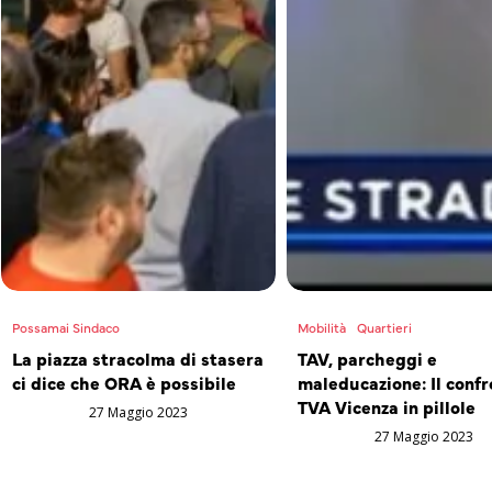
Possamai Sindaco
Mobilità
Quartieri
La piazza stracolma di stasera
TAV, parcheggi e
ci dice che ORA è possibile
maleducazione: Il confr
TVA Vicenza in pillole
27 Maggio 2023
27 Maggio 2023