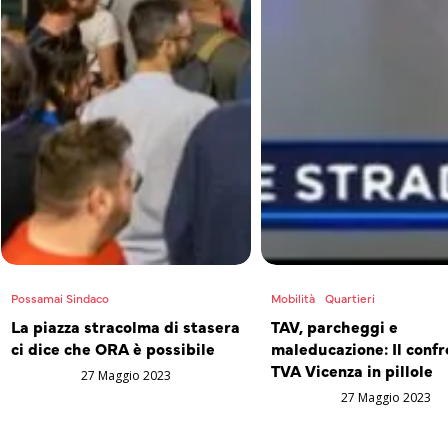
Possamai Sindaco
Mobilità
Quartieri
La piazza stracolma di stasera
TAV, parcheggi e
ci dice che ORA è possibile
maleducazione: Il confr
TVA Vicenza in pillole
27 Maggio 2023
27 Maggio 2023