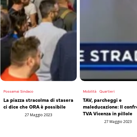
Possamai Sindaco
Mobilità
Quartieri
La piazza stracolma di stasera
TAV, parcheggi e
ci dice che ORA è possibile
maleducazione: Il confr
TVA Vicenza in pillole
27 Maggio 2023
27 Maggio 2023