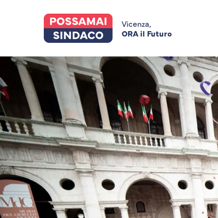
Skip
to
main
Vicenza,
content
ORA il Futuro