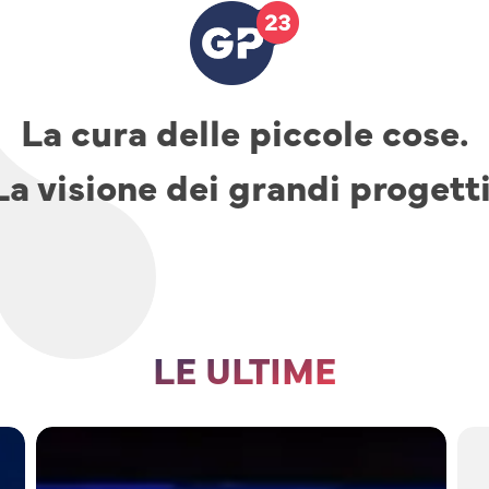
La cura delle piccole cose.
La visione dei grandi progetti
LE ULTIME
TAV,
parcheggi
e