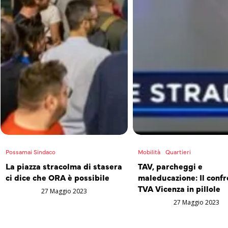
Possamai Sindaco
Mobilità
Quartieri
La piazza stracolma di stasera
TAV, parcheggi e
ci dice che ORA è possibile
maleducazione: Il confr
TVA Vicenza in pillole
27 Maggio 2023
27 Maggio 2023