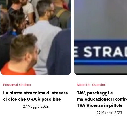
Possamai Sindaco
Mobilità
Quartieri
La piazza stracolma di stasera
TAV, parcheggi e
ci dice che ORA è possibile
maleducazione: Il confr
TVA Vicenza in pillole
27 Maggio 2023
27 Maggio 2023