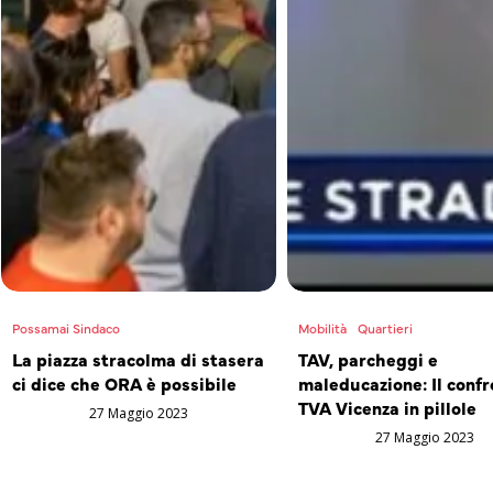
Possamai Sindaco
Mobilità
Quartieri
La piazza stracolma di stasera
TAV, parcheggi e
ci dice che ORA è possibile
maleducazione: Il confr
TVA Vicenza in pillole
27 Maggio 2023
27 Maggio 2023