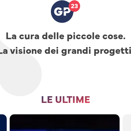
La cura delle piccole cose.
La visione dei grandi progetti
LE ULTIME
TAV,
parcheggi
e