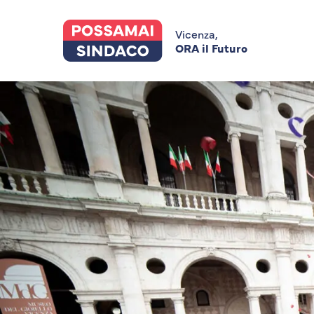
Skip
to
main
Vicenza,
content
ORA il Futuro