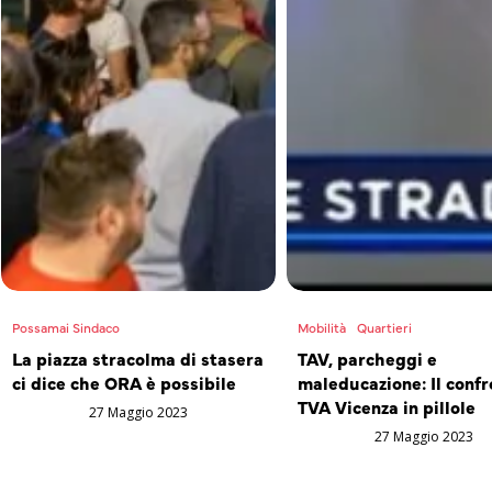
Possamai Sindaco
Mobilità
Quartieri
La piazza stracolma di stasera
TAV, parcheggi e
ci dice che ORA è possibile
maleducazione: Il confr
TVA Vicenza in pillole
27 Maggio 2023
27 Maggio 2023