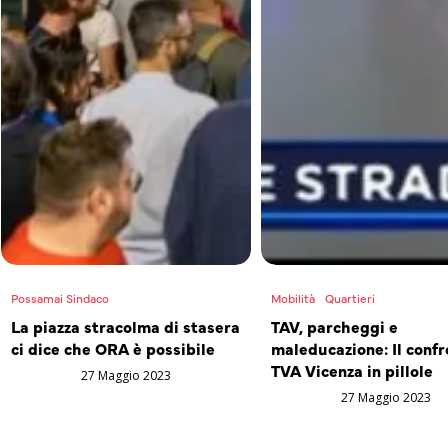
Possamai Sindaco
Mobilità
Quartieri
La piazza stracolma di stasera
TAV, parcheggi e
ci dice che ORA è possibile
maleducazione: Il confr
TVA Vicenza in pillole
27 Maggio 2023
27 Maggio 2023