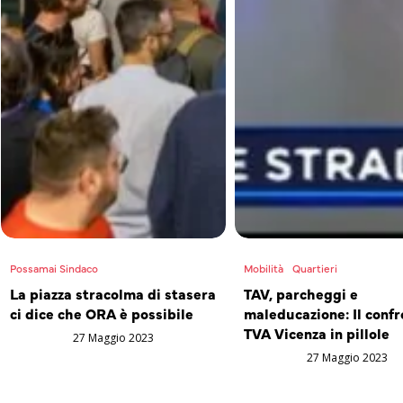
Possamai Sindaco
Mobilità
Quartieri
La piazza stracolma di stasera
TAV, parcheggi e
ci dice che ORA è possibile
maleducazione: Il confr
TVA Vicenza in pillole
27 Maggio 2023
27 Maggio 2023