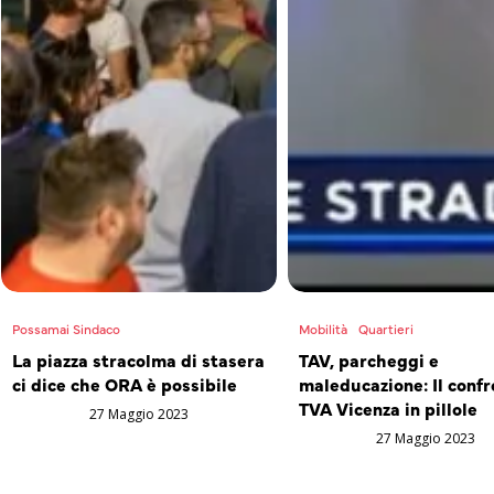
Possamai Sindaco
Mobilità
Quartieri
La piazza stracolma di stasera
TAV, parcheggi e
ci dice che ORA è possibile
maleducazione: Il confr
TVA Vicenza in pillole
27 Maggio 2023
27 Maggio 2023