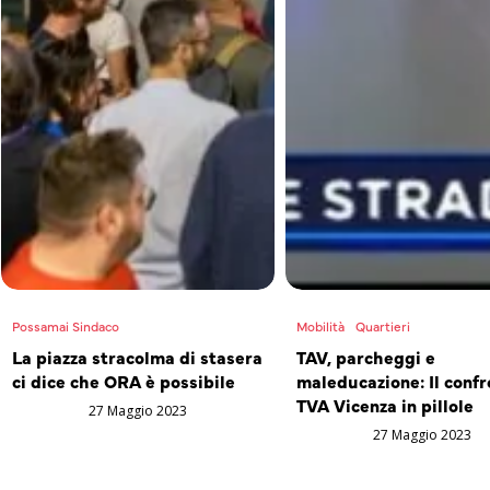
Possamai Sindaco
Mobilità
Quartieri
La piazza stracolma di stasera
TAV, parcheggi e
ci dice che ORA è possibile
maleducazione: Il confr
TVA Vicenza in pillole
27 Maggio 2023
27 Maggio 2023