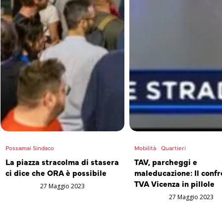
Possamai Sindaco
Mobilità
Quartieri
La piazza stracolma di stasera
TAV, parcheggi e
ci dice che ORA è possibile
maleducazione: Il confr
TVA Vicenza in pillole
27 Maggio 2023
27 Maggio 2023