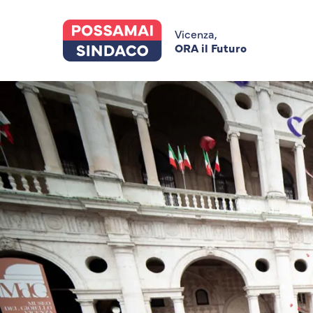
Skip
to
main
Vicenza,
content
ORA il Futuro