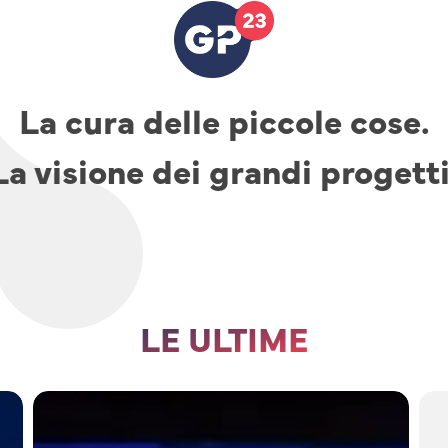
La cura delle piccole cose.
La visione dei grandi progetti
LE ULTIME
TAV,
parcheggi
e