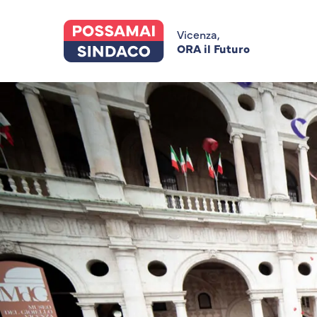
Skip
to
main
Vicenza,
content
ORA il Futuro