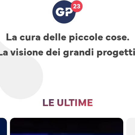
La cura delle piccole cose.
La visione dei grandi progetti
LE ULTIME
TAV,
parcheggi
e