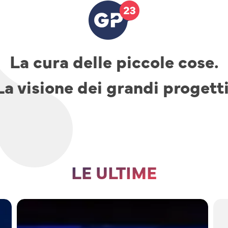
La cura delle piccole cose.
La visione dei grandi progetti
LE ULTIME
TAV,
parcheggi
e