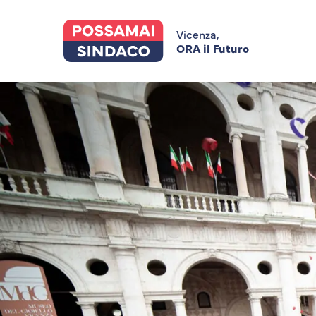
Skip
to
main
Vicenza,
content
ORA il Futuro