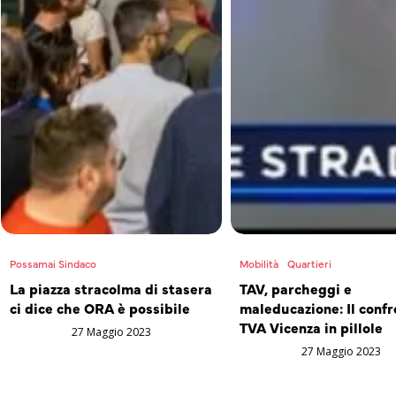
Possamai Sindaco
Mobilità
Quartieri
La piazza stracolma di stasera
TAV, parcheggi e
ci dice che ORA è possibile
maleducazione: Il confr
TVA Vicenza in pillole
27 Maggio 2023
27 Maggio 2023