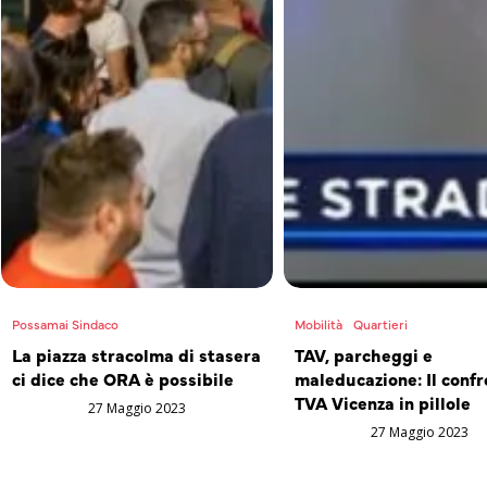
Possamai Sindaco
Mobilità
Quartieri
La piazza stracolma di stasera
TAV, parcheggi e
ci dice che ORA è possibile
maleducazione: Il confr
TVA Vicenza in pillole
27 Maggio 2023
27 Maggio 2023