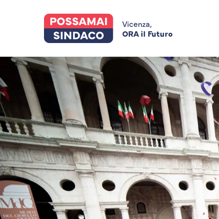
Skip
to
main
Vicenza,
content
ORA il Futuro