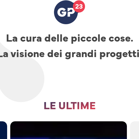
La cura delle piccole cose.
La visione dei grandi progetti
LE ULTIME
TAV,
parcheggi
e