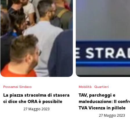
Possamai Sindaco
Mobilità
Quartieri
La piazza stracolma di stasera
TAV, parcheggi e
ci dice che ORA è possibile
maleducazione: Il confr
TVA Vicenza in pillole
27 Maggio 2023
27 Maggio 2023