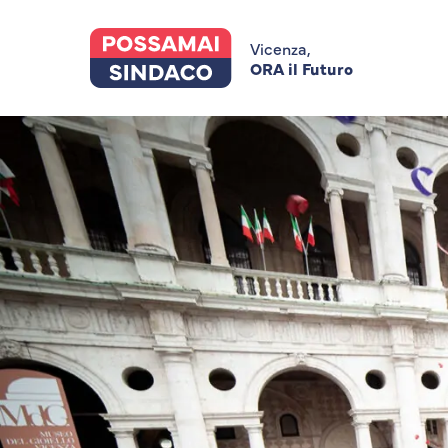
Skip
to
main
Vicenza,
content
ORA il Futuro