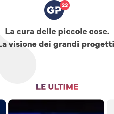
La cura delle piccole cose.
La visione dei grandi progetti
LE ULTIME
TAV,
parcheggi
e