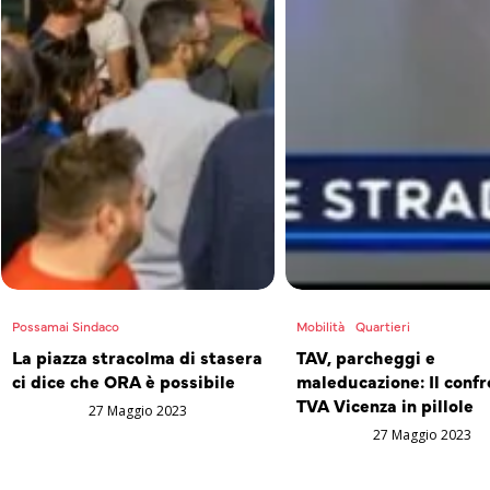
Possamai Sindaco
Mobilità
Quartieri
La piazza stracolma di stasera
TAV, parcheggi e
ci dice che ORA è possibile
maleducazione: Il confr
TVA Vicenza in pillole
27 Maggio 2023
27 Maggio 2023