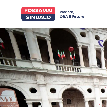
Skip
to
main
Vicenza,
content
ORA il Futuro