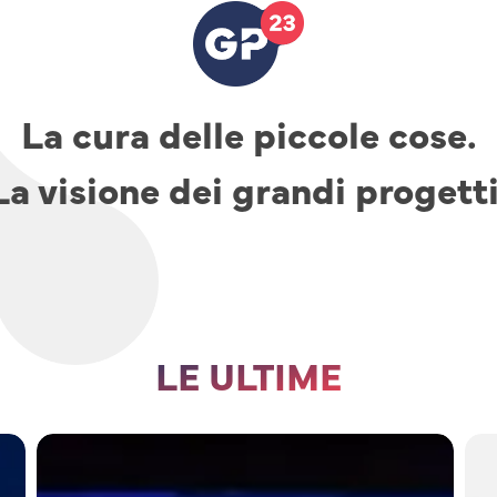
La cura delle piccole cose.
La visione dei grandi progetti
LE ULTIME
TAV,
parcheggi
e