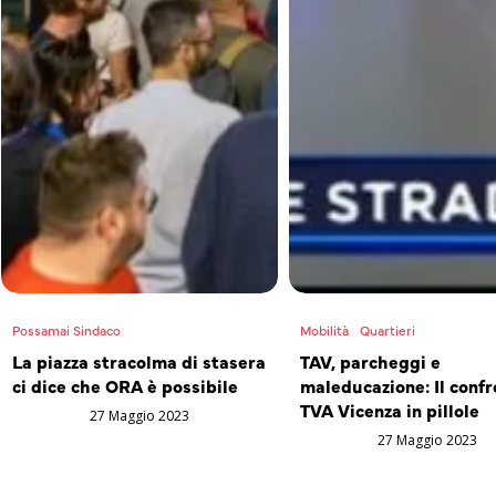
Possamai Sindaco
Mobilità
Quartieri
La piazza stracolma di stasera
TAV, parcheggi e
ci dice che ORA è possibile
maleducazione: Il confr
TVA Vicenza in pillole
27 Maggio 2023
27 Maggio 2023