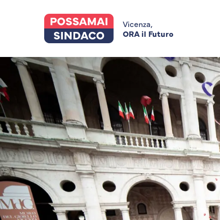
Skip
to
main
Vicenza,
content
ORA il Futuro