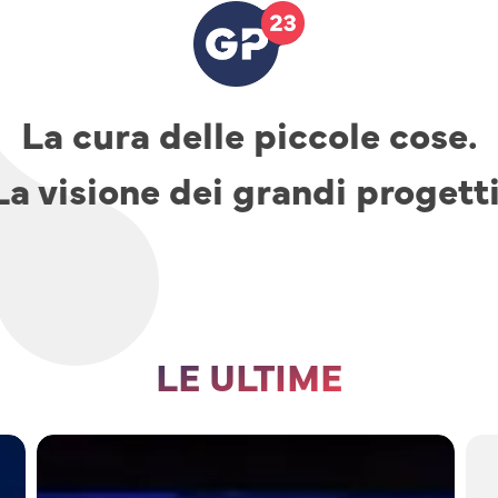
La cura delle piccole cose.
La visione dei grandi progetti
LE ULTIME
TAV,
parcheggi
e