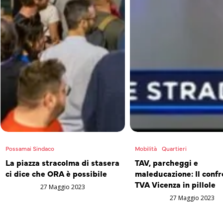
Possamai Sindaco
Mobilità
Quartieri
La piazza stracolma di stasera
TAV, parcheggi e
ci dice che ORA è possibile
maleducazione: Il confr
TVA Vicenza in pillole
27 Maggio 2023
27 Maggio 2023