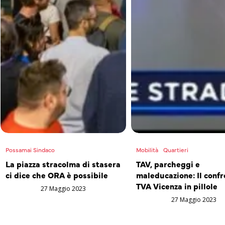
Possamai Sindaco
Mobilità
Quartieri
La piazza stracolma di stasera
TAV, parcheggi e
ci dice che ORA è possibile
maleducazione: Il confr
TVA Vicenza in pillole
27 Maggio 2023
27 Maggio 2023