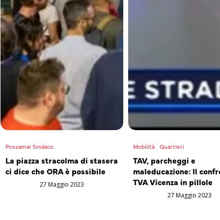
Possamai Sindaco
Mobilità
Quartieri
La piazza stracolma di stasera
TAV, parcheggi e
ci dice che ORA è possibile
maleducazione: Il confr
TVA Vicenza in pillole
27 Maggio 2023
27 Maggio 2023