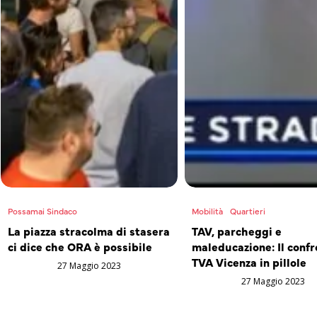
Possamai Sindaco
Mobilità
Quartieri
La piazza stracolma di stasera
TAV, parcheggi e
ci dice che ORA è possibile
maleducazione: Il confr
TVA Vicenza in pillole
27 Maggio 2023
27 Maggio 2023