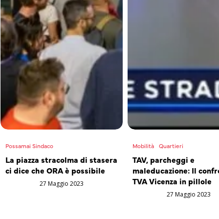
Possamai Sindaco
Mobilità
Quartieri
La piazza stracolma di stasera
TAV, parcheggi e
ci dice che ORA è possibile
maleducazione: Il confr
TVA Vicenza in pillole
27 Maggio 2023
27 Maggio 2023