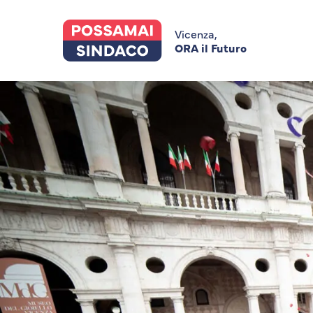
Skip
to
main
Vicenza,
content
ORA il Futuro