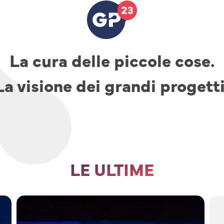
La cura delle piccole cose.
La visione dei grandi progetti
LE ULTIME
TAV,
parcheggi
e