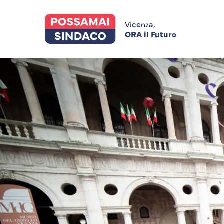
Skip
to
main
Vicenza,
content
ORA il Futuro