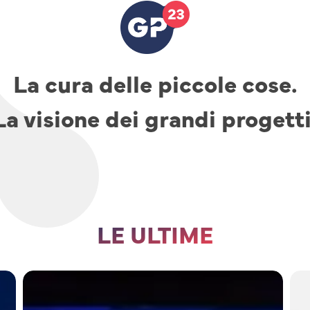
La cura delle piccole cose.
La visione dei grandi progetti
LE ULTIME
TAV,
parcheggi
e