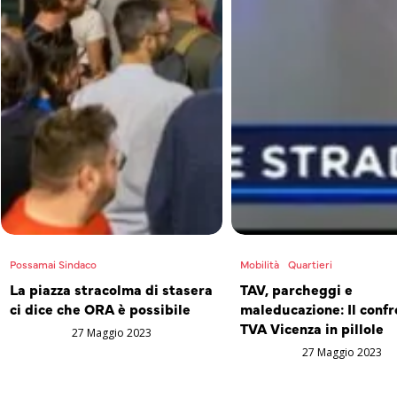
Possamai Sindaco
Mobilità
Quartieri
La piazza stracolma di stasera
TAV, parcheggi e
ci dice che ORA è possibile
maleducazione: Il confr
TVA Vicenza in pillole
27 Maggio 2023
27 Maggio 2023