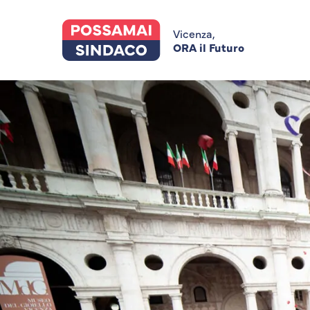
Skip
to
main
Vicenza,
content
ORA il Futuro