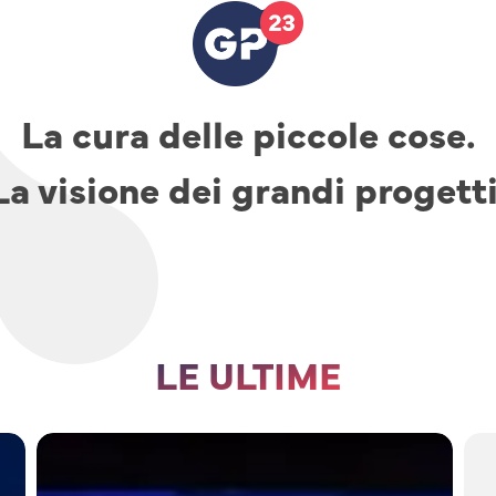
La cura delle piccole cose.
La visione dei grandi progetti
LE ULTIME
TAV,
parcheggi
e