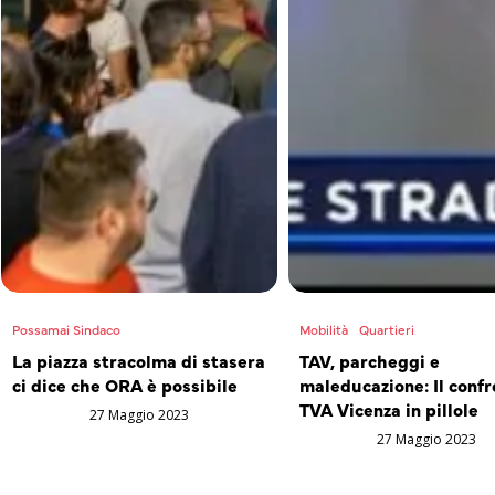
Possamai Sindaco
Mobilità
Quartieri
La piazza stracolma di stasera
TAV, parcheggi e
ci dice che ORA è possibile
maleducazione: Il confr
TVA Vicenza in pillole
27 Maggio 2023
27 Maggio 2023