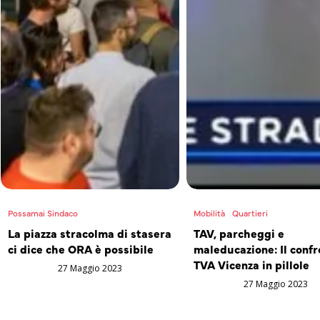
Possamai Sindaco
Mobilità
Quartieri
La piazza stracolma di stasera
TAV, parcheggi e
ci dice che ORA è possibile
maleducazione: Il confr
TVA Vicenza in pillole
27 Maggio 2023
27 Maggio 2023