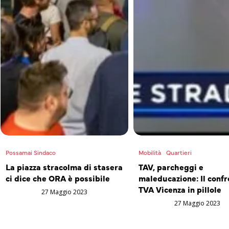
Possamai Sindaco
Mobilità
Quartieri
La piazza stracolma di stasera
TAV, parcheggi e
ci dice che ORA è possibile
maleducazione: Il confr
TVA Vicenza in pillole
27 Maggio 2023
27 Maggio 2023